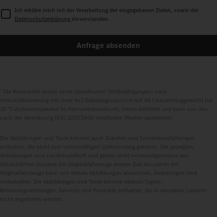
Ich erkläre mich mit der Verarbeitung der eingegebenen Daten, sowie der
Datenschutzerklärung
einverstanden.
Anfrage absenden
1
Die Reichweite wurde unter spezifischen Testbedingungen, nach
Vorkonditionierung mit einer 4x2 Sattelzugmaschine mit 40 t Gesamtzuggewicht bei
20 °C Außentemperatur im Fernverkehrseinsatz, intern ermittelt und kann von den
nach der Verordnung (EU) 2017/2400 ermittelten Werten abweichen.
Die Abbildungen und Texte können auch Zubehör und Sonderausstattungen
enthalten, die nicht zum serienmäßigen Lieferumfang gehören. Die gezeigten
Abbildungen sind nur beispielhaft und geben nicht notwendigerweise den
tatsächlichen Zustand der Originalfahrzeuge wieder. Das Aussehen der
Originalfahrzeuge kann von diesen Abbildungen abweichen. Änderungen sind
vorbehalten. Die Abbildungen und Texte können ebenso Typen,
Betreuungsleistungen, Services und Produkte enthalten, die in einzelnen Ländern
nicht angeboten werden.