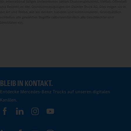
Als international tätiges Unternehmen zählen Chancengleichheit, Vielfalt, Offenheit
und Respekt zu den Grundüberzeugungen der Daimler Truck AG. Dies zeigen wir in
der Art und Weise, wie wir denken, handeln und kommunizieren. Grundsätzlich
schließen alle gewählten Begriffe selbstverständlich alle Geschlechter und
Identitäten ein.
BLEIB IN KONTAKT.
Entdecke Mercedes-Benz Trucks auf unseren digitalen
Kanälen.