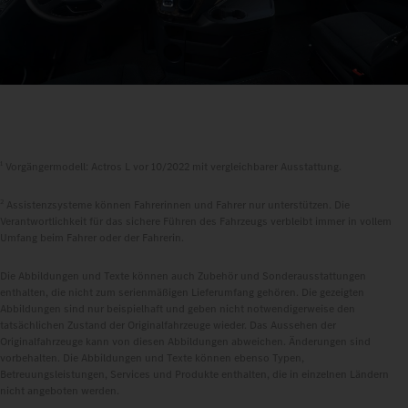
1
Vorgängermodell: Actros L vor 10/2022 mit vergleichbarer Ausstattung.
2
Assistenzsysteme können Fahrerinnen und Fahrer nur unterstützen. Die
Verantwortlichkeit für das sichere Führen des Fahrzeugs verbleibt immer in vollem
Umfang beim Fahrer oder der Fahrerin.
Die Abbildungen und Texte können auch Zubehör und Sonderausstattungen
enthalten, die nicht zum serienmäßigen Lieferumfang gehören. Die gezeigten
Abbildungen sind nur beispielhaft und geben nicht notwendigerweise den
tatsächlichen Zustand der Originalfahrzeuge wieder. Das Aussehen der
Originalfahrzeuge kann von diesen Abbildungen abweichen. Änderungen sind
vorbehalten. Die Abbildungen und Texte können ebenso Typen,
Betreuungsleistungen, Services und Produkte enthalten, die in einzelnen Ländern
nicht angeboten werden.