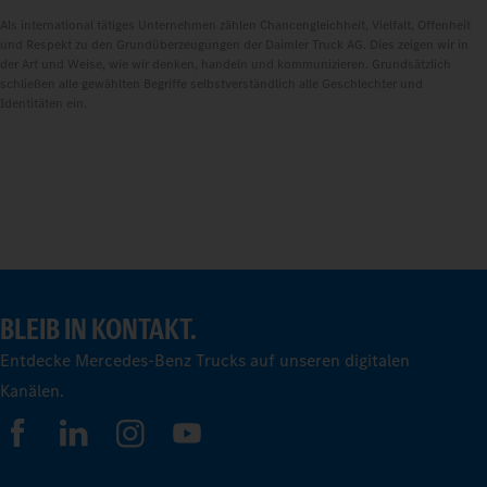
Als international tätiges Unternehmen zählen Chancengleichheit, Vielfalt, Offenheit
und Respekt zu den Grundüberzeugungen der Daimler Truck AG. Dies zeigen wir in
der Art und Weise, wie wir denken, handeln und kommunizieren. Grundsätzlich
schließen alle gewählten Begriffe selbstverständlich alle Geschlechter und
Identitäten ein.
BLEIB IN KONTAKT.
Entdecke Mercedes-Benz Trucks auf unseren digitalen
Kanälen.