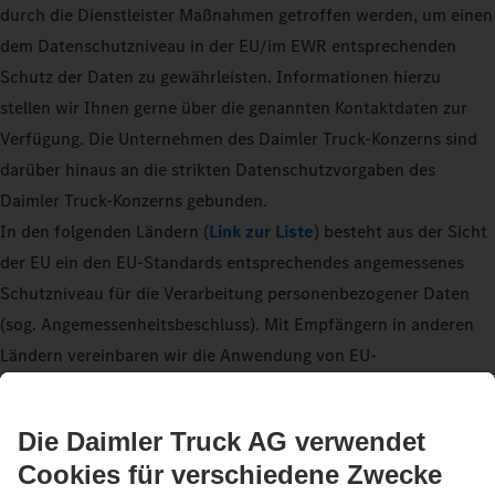
durch die Dienstleister Maßnahmen getroffen werden, um einen
dem Datenschutzniveau in der EU/im EWR entsprechenden
Schutz der Daten zu gewährleisten. Informationen hierzu
stellen wir Ihnen gerne über die genannten Kontaktdaten zur
Verfügung. Die Unternehmen des Daimler Truck-Konzerns sind
darüber hinaus an die strikten Datenschutzvorgaben des
Daimler Truck-Konzerns gebunden.
In den folgenden Ländern (
Link zur Liste
) besteht aus der Sicht
der EU ein den EU-Standards entsprechendes angemessenes
Schutzniveau für die Verarbeitung personenbezogener Daten
(sog. Angemessenheitsbeschluss). Mit Empfängern in anderen
Ländern vereinbaren wir die Anwendung von EU-
Standardvertragsklauseln oder verbindlichen
Unternehmensregelungen, um entsprechend den gesetzlichen
Anforderungen ein „angemessenes Schutzniveau“ zu schaffen.