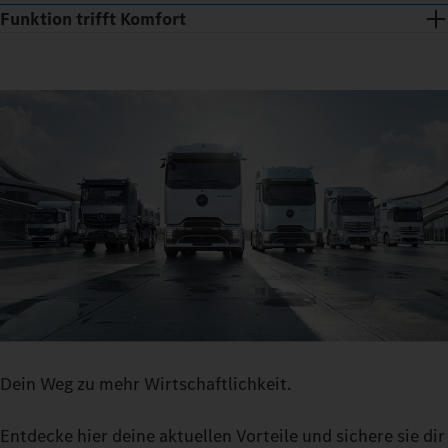
Funktion trifft Komfort
Nur drei Stufen und du bist drin: einsteigen, hinsetzen,
losfahren. Die Sitze regulieren das Klima und mit dem
Dein Weg zu mehr Wirtschaftlichkeit.
Multimedia Cockpit, interactive hast du auf einem großen
Bildschirm alle relevanten Funktionen übersichtlich parat – vom
Entdecke hier deine aktuellen Vorteile und sichere sie dir