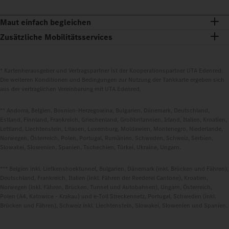
Maut einfach begleichen
Zusätzliche Mobilitätsservices
* Kartenherausgeber und Vertragspartner ist der Kooperationspartner UTA Edenred.
Die weiteren Konditionen und Bedingungen zur Nutzung der Tankkarte ergeben sich
aus der vertraglichen Vereinbarung mit UTA Edenred.
** Andorra, Belgien, Bosnien-Herzegowina, Bulgarien, Dänemark, Deutschland,
Estland, Finnland, Frankreich, Griechenland, Großbritannien, Irland, Italien, Kroatien,
Lettland, Liechtenstein, Litauen, Luxemburg, Moldawien, Montenegro, Niederlande,
Norwegen, Österreich, Polen, Portugal, Rumänien, Schweden, Schweiz, Serbien,
Slowakei, Slowenien, Spanien, Tschechien, Türkei, Ukraine, Ungarn.
*** Belgien inkl. Liefkenshoektunnel, Bulgarien, Dänemark (inkl. Brücken und Fähren),
Deutschland, Frankreich, Italien (inkl. Fähren der Reederei Cantone), Kroatien,
Norwegen (inkl. Fähren, Brücken, Tunnel und Autobahnen), Ungarn, Österreich,
Polen (A4, Katowice - Krakau) und e-Toll Streckennetz, Portugal, Schweden (inkl.
Brücken und Fähren), Schweiz inkl. Liechtenstein, Slowakei, Slowenien und Spanien.