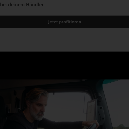
Navi bis zum Verkehrszeichen-Assistenten.
bei deinem Händler.
Jetzt profitieren